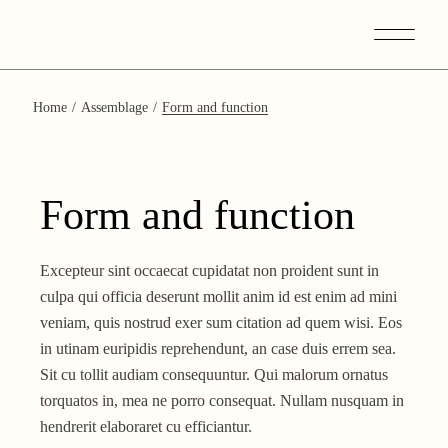
Skip
to
the
content
Home
Assemblage
Form and function
Form and function
Excepteur sint occaecat cupidatat non proident sunt in
culpa qui officia deserunt mollit anim id est enim ad mini
veniam, quis nostrud exer sum citation ad quem wisi. Eos
in utinam euripidis reprehendunt, an case duis errem sea.
Sit cu tollit audiam consequuntur. Qui malorum ornatus
torquatos in, mea ne porro consequat. Nullam nusquam in
hendrerit elaboraret cu efficiantur.