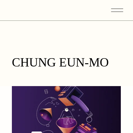
Skip
to
the
content
CHUNG EUN-MO